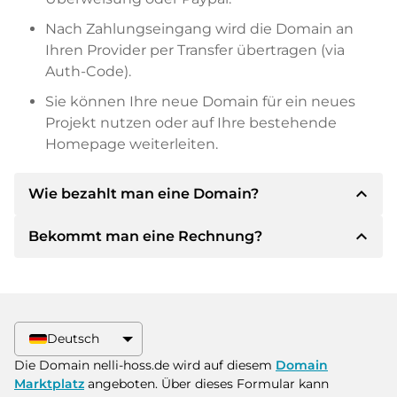
Nach Zahlungseingang wird die Domain an
Ihren Provider per Transfer übertragen (via
Auth-Code).
Sie können Ihre neue Domain für ein neues
Projekt nutzen oder auf Ihre bestehende
Homepage weiterleiten.
expand_less
Wie bezahlt man eine Domain?
expand_less
Bekommt man eine Rechnung?
Nach einer Einigung wird der Inhaber Ihnen die
Details der Zahlung mitteilen. Der Inhaber wird
Ihnen dann die SEPA Bankdetails mitteilen und
Ja, der Verkäufer wird Ihnen eine
auf Wunsch auch Paypal oder weitere
ordnungsgemäße Rechnung senden. Bei
Zahlungsmethoden anbieten.
größeren Kaufpreisen bekommen Sie auf
Deutsch
Wunsch auch einen zusätzlichen Kaufvertrag.
Bitte geben Sie bei der Überweisung immer
Die Domain nelli-hoss.de wird auf diesem
Domain
den Domainnamen und die
Marktplatz
angeboten. Über dieses Formular kann
Rechnungsnummer an.